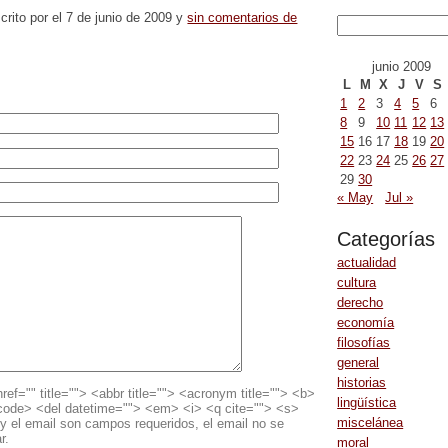
crito por el 7 de junio de 2009 y
sin comentarios de
junio 2009
L
M
X
J
V
S
1
2
3
4
5
6
8
9
10
11
12
13
15
16
17
18
19
20
22
23
24
25
26
27
29
30
« May
Jul »
Categorías
actualidad
cultura
derecho
economía
filosofías
general
historias
ref="" title=""> <abbr title=""> <acronym title=""> <b>
lingüística
<code> <del datetime=""> <em> <i> <q cite=""> <s>
miscelánea
y el email son campos requeridos, el email no se
r.
moral