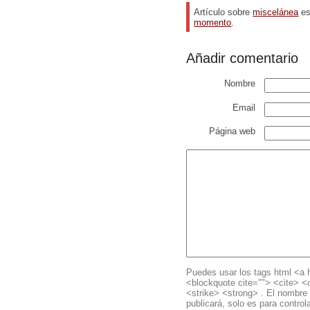
Artículo sobre
miscelánea
es
momento
.
Añadir comentario
Nombre
Email
Página web
Puedes usar los tags html <a h
<blockquote cite=""> <cite> 
<strike> <strong> . El nombre 
publicará, solo es para controla