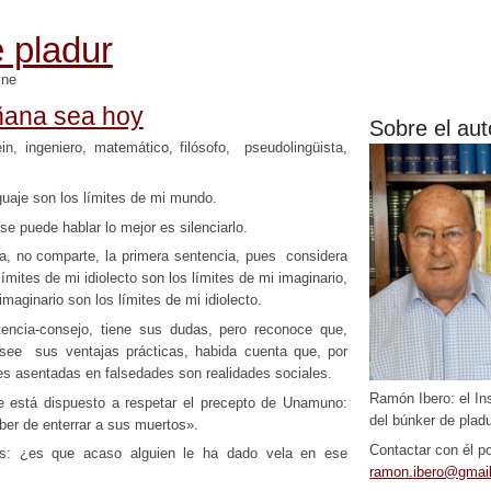
 pladur
mne
ana sea hoy
Sobre el aut
n, ingeniero, matemático, filósofo, pseudolingüista,
guaje son los límites de mi mundo.
se puede hablar lo mejor es silenciarlo.
a, no comparte, la primera sentencia, pues considera
ímites de mi idiolecto son los límites de mi imaginario,
imaginario son los límites de mi idiolecto.
encia-consejo, tiene sus dudas, pero reconoce que,
ee sus ventajas prácticas, habida cuenta que, por
es asentadas en falsedades son realidades sociales.
Ramón Ibero: el In
e está dispuesto a respetar el precepto de Unamuno:
del búnker de pladu
ber de enterrar a sus muertos».
Contactar con él po
os: ¿es que acaso alguien le ha dado vela en ese
ramon.ibero@gmai