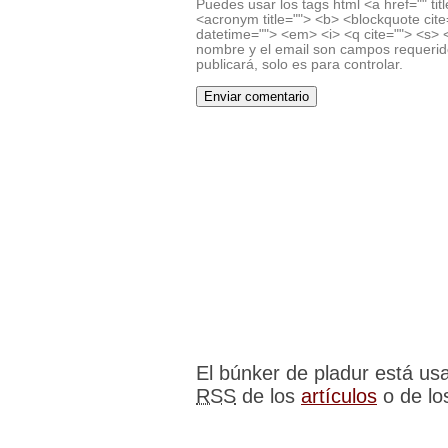
Puedes usar los tags html <a href="" titl
<acronym title=""> <b> <blockquote cite
datetime=""> <em> <i> <q cite=""> <s> <
nombre y el email son campos requerido
publicará, solo es para controlar.
El búnker de pladur está u
RSS
de los
artículos
o de l