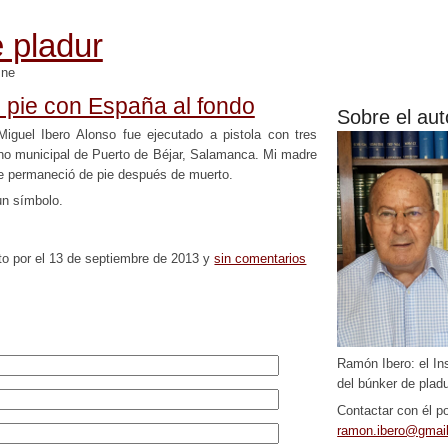
 pladur
mne
 pie con España al fondo
Sobre el aut
iguel Ibero Alonso fue ejecutado a pistola con tres
no municipal de Puerto de Béjar, Salamanca. Mi madre
e permaneció de pie después de muerto.
un símbolo.
to por el 13 de septiembre de 2013 y
sin comentarios
Ramón Ibero: el In
del búnker de pladu
Contactar con él po
ramon.ibero@gmai