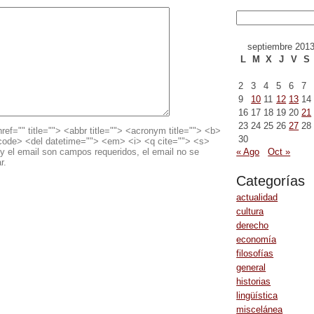
septiembre 201
L
M
X
J
V
S
2
3
4
5
6
7
9
10
11
12
13
14
16
17
18
19
20
21
23
24
25
26
27
28
ref="" title=""> <abbr title=""> <acronym title=""> <b>
30
<code> <del datetime=""> <em> <i> <q cite=""> <s>
« Ago
Oct »
y el email son campos requeridos, el email no se
r.
Categorías
actualidad
cultura
derecho
economía
filosofías
general
historias
lingüística
miscelánea