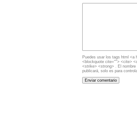
Puedes usar los tags html <a h
<blockquote cite=""> <cite> 
<strike> <strong> . El nombre 
publicará, solo es para controla