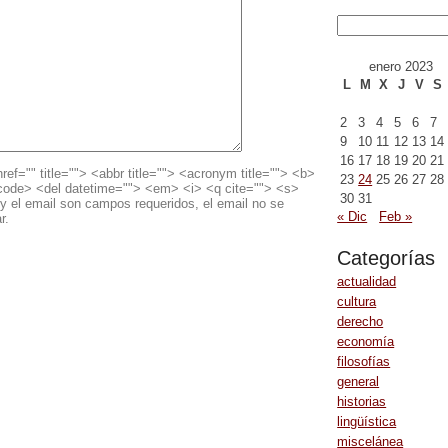
enero 2023
L
M
X
J
V
S
2
3
4
5
6
7
9
10
11
12
13
14
16
17
18
19
20
21
ref="" title=""> <abbr title=""> <acronym title=""> <b>
23
24
25
26
27
28
<code> <del datetime=""> <em> <i> <q cite=""> <s>
30
31
y el email son campos requeridos, el email no se
« Dic
Feb »
r.
Categorías
actualidad
cultura
derecho
economía
filosofías
general
historias
lingüística
miscelánea