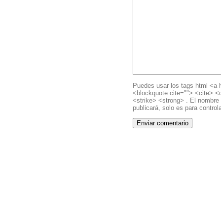
Puedes usar los tags html <a h
<blockquote cite=""> <cite> 
<strike> <strong> . El nombre 
publicará, solo es para controla