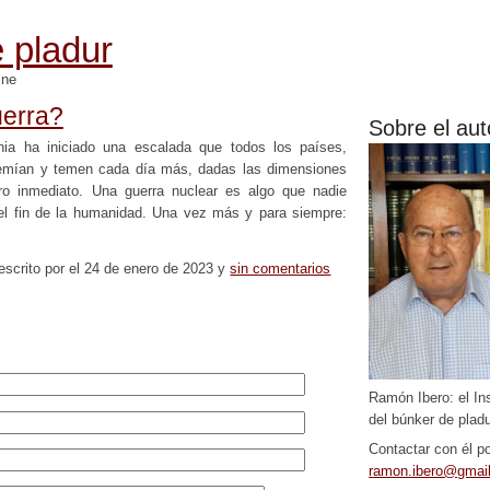
 pladur
mne
uerra?
Sobre el aut
nia ha iniciado una escalada que todos los países,
temían y temen cada día más, dadas las dimensiones
ro inmediato. Una guerra nuclear es algo que nadie
r el fin de la humanidad. Una vez más y para siempre:
escrito por el 24 de enero de 2023 y
sin comentarios
Ramón Ibero: el In
del búnker de pladu
Contactar con él po
ramon.ibero@gmai