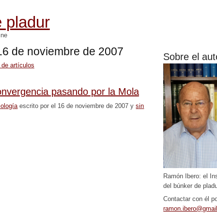
 pladur
mne
a 16 de noviembre de 2007
Sobre el aut
 de artículos
onvergencia pasando por la Mola
iología
escrito por el 16 de noviembre de 2007 y
sin
Ramón Ibero: el In
del búnker de pladu
Contactar con él po
ramon.ibero@gmai