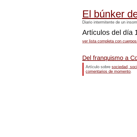
El búnker de
Diario intermitente de un inso
Artículos del dí
ver lista completa con cuerpos
Del franquismo a C
Artículo sobre
sociedad, soc
comentarios de momento
.