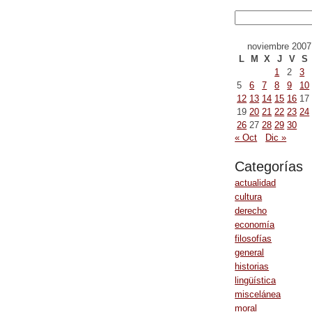
noviembre 2007
L
M
X
J
V
S
1
2
3
5
6
7
8
9
10
12
13
14
15
16
17
19
20
21
22
23
24
26
27
28
29
30
« Oct
Dic »
Categorías
actualidad
cultura
derecho
economía
filosofías
general
historias
lingüística
miscelánea
moral