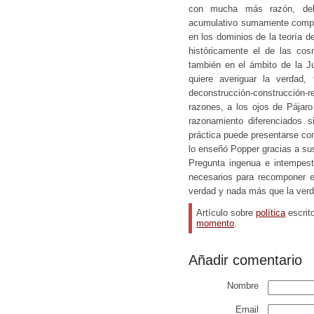
con mucha más razón, del
acumulativo sumamente comple
en los dominios de la teoría de
históricamente el de las cos
también en el ámbito de la Ju
quiere averiguar la verda
deconstrucción-construcción-
razones, a los ojos de Pájar
razonamiento diferenciados 
práctica puede presentarse co
lo enseñó Popper gracias a sus 
Pregunta ingenua e intempest
necesarios para recomponer e
verdad y nada más que la ver
Artículo sobre
política
escrit
momento
.
Añadir comentario
Nombre
Email