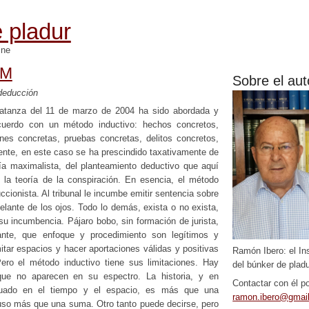
 pladur
mne
-M
Sobre el aut
 deducción
matanza del 11 de marzo de 2004 ha sido abordada y
acuerdo con un método inductivo: hechos concretos,
nes concretas, pruebas concretas, delitos concretos,
ente, en este caso se ha prescindido taxativamente de
vía maximalista, del planteamiento deductivo que aquí
 la teoría de la conspiración. En esencia, el método
ccionista. Al tribunal le incumbe emitir sentencia sobre
delante de los ojos. Todo lo demás, exista o no exista,
su incumbencia. Pájaro bobo, sin formación de jurista,
ante, que enfoque y procedimiento son legítimos y
itar espacios y hacer aportaciones válidas y positivas
Ramón Ibero: el In
Pero el método inductivo tiene sus limitaciones. Hay
del búnker de pladu
que no aparecen en su espectro. La historia, y en
Contactar con él po
ituado en el tiempo y el espacio, es más que una
ramon.ibero@gmai
uso más que una suma. Otro tanto puede decirse, pero