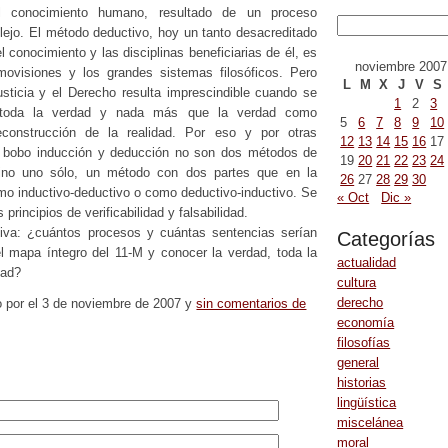
 conocimiento humano, resultado de un proceso
jo. El método deductivo, hoy un tanto desacreditado
l conocimiento y las disciplinas beneficiarias de él, es
noviembre 2007
movisiones y los grandes sistemas filosóficos. Pero
L
M
X
J
V
S
sticia y el Derecho resulta imprescindible cuando se
1
2
3
d, toda la verdad y nada más que la verdad como
5
6
7
8
9
10
reconstrucción de la realidad. Por eso y por otras
12
13
14
15
16
17
o bobo inducción y deducción no son dos métodos de
19
20
21
22
23
24
sino uno sólo, un método con dos partes que en la
26
27
28
29
30
mo inductivo-deductivo o como deductivo-inductivo. Se
« Oct
Dic »
principios de verificabilidad y falsabilidad.
iva: ¿cuántos procesos y cuántas sentencias serían
Categorías
l mapa íntegro del 11-M y conocer la verdad, toda la
actualidad
dad?
cultura
derecho
o por el 3 de noviembre de 2007 y
sin comentarios de
economía
filosofías
general
historias
lingüística
miscelánea
moral