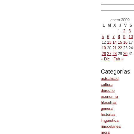
enero 2009
L
M
X
J
V
S
1
2
3
5
6
7
8
9
10
12
13
14
15
16
17
19
20
21
22
23
24
26
27
28
29
30
31
« Dic
Feb »
Categorías
actualidad
cultura
derecho
economía
filosofías
general
historias
lingüística
miscelánea
moral