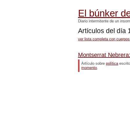
El búnker de
Diario intermitente de un inso
Artículos del día
ver lista completa con cuerpos
Montserrat Nebrera
Artículo sobre
política
escrit
momento
.