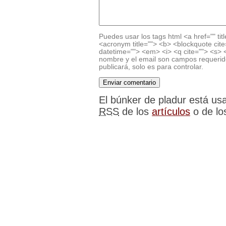
Puedes usar los tags html <a href="" titl
<acronym title=""> <b> <blockquote cite
datetime=""> <em> <i> <q cite=""> <s> <
nombre y el email son campos requerido
publicará, solo es para controlar.
El búnker de pladur está u
RSS
de los
artículos
o de l