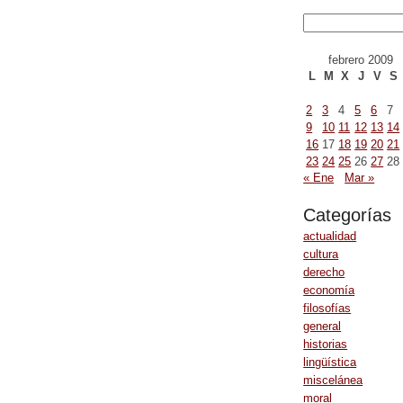
febrero 2009
L
M
X
J
V
S
2
3
4
5
6
7
9
10
11
12
13
14
16
17
18
19
20
21
23
24
25
26
27
28
« Ene
Mar »
Categorías
actualidad
cultura
derecho
economía
filosofías
general
historias
lingüística
miscelánea
moral