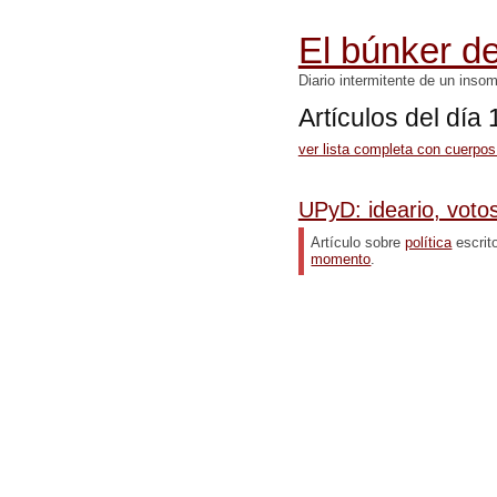
El búnker de
Diario intermitente de un inso
Artículos del día
ver lista completa con cuerpos
UPyD: ideario, voto
Artículo sobre
política
escrit
momento
.