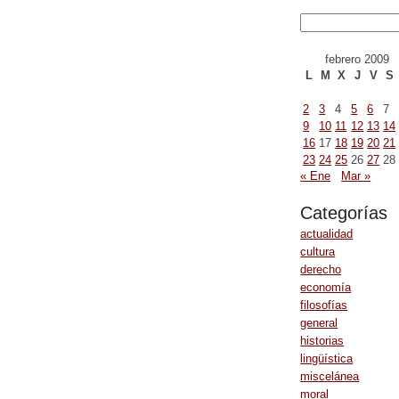
febrero 2009
L
M
X
J
V
S
2
3
4
5
6
7
9
10
11
12
13
14
16
17
18
19
20
21
23
24
25
26
27
28
« Ene
Mar »
Categorías
actualidad
cultura
derecho
economía
filosofías
general
historias
lingüística
miscelánea
moral