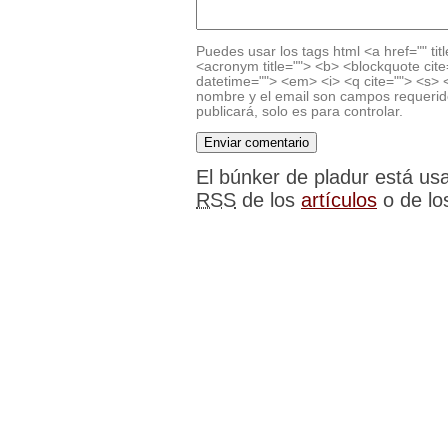
Puedes usar los tags html <a href="" titl
<acronym title=""> <b> <blockquote cite
datetime=""> <em> <i> <q cite=""> <s> <
nombre y el email son campos requerido
publicará, solo es para controlar.
El búnker de pladur está u
RSS
de los
artículos
o de l