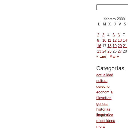
febrero 2009
L
M
X
J
V
S
2
3
4
5
6
7
9
10
11
12
13
14
16
17
18
19
20
21
23
24
25
26
27
28
« Ene
Mar »
Categorías
actualidad
cultura
derecho
economía
filosofías
general
historias
lingüística
miscelánea
moral