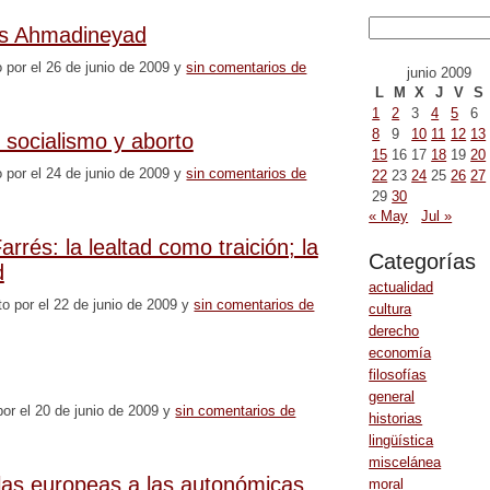
ás Ahmadineyad
o por el 26 de junio de 2009 y
sin comentarios de
junio 2009
L
M
X
J
V
S
1
2
3
4
5
6
8
9
10
11
12
13
 socialismo y aborto
15
16
17
18
19
20
o por el 24 de junio de 2009 y
sin comentarios de
22
23
24
25
26
27
29
30
« May
Jul »
arrés: la lealtad como traición; la
Categorías
d
actualidad
to por el 22 de junio de 2009 y
sin comentarios de
cultura
derecho
economía
filosofías
general
por el 20 de junio de 2009 y
sin comentarios de
historias
lingüística
miscelánea
las europeas a las autonómicas
moral