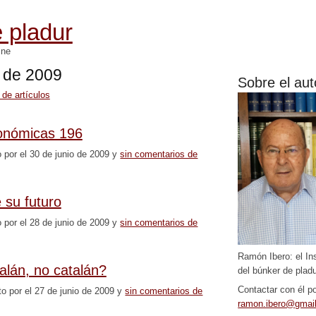
 pladur
mne
o de 2009
Sobre el aut
 de artículos
onómicas 196
o por el 30 de junio de 2009 y
sin comentarios de
 su futuro
o por el 28 de junio de 2009 y
sin comentarios de
Ramón Ibero: el In
alán, no catalán?
del búnker de pladu
Contactar con él po
to por el 27 de junio de 2009 y
sin comentarios de
ramon.ibero@gmai