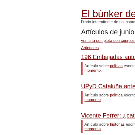
El búnker de
Diario intermitente de un inso
Artículos de juni
ver lista completa con cuerpos
Anteriores
196 Embajadas aut
Artículo sobre
política
escrit
momento
.
UPyD Cataluña ante
Artículo sobre
política
escrit
momento
.
Vicente Ferrer: ¿cat
Artículo sobre
historias
escri
momento
.