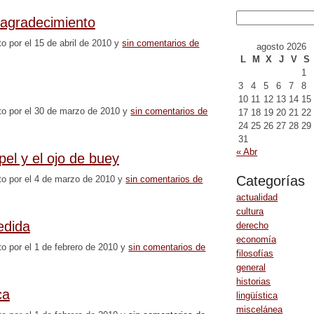
 agradecimiento
to por el 15 de abril de 2010 y
sin comentarios de
agosto 2026
L
M
X
J
V
S
1
3
4
5
6
7
8
10
11
12
13
14
15
to por el 30 de marzo de 2010 y
sin comentarios de
17
18
19
20
21
22
24
25
26
27
28
29
31
« Abr
el y el ojo de buey
Categorías
to por el 4 de marzo de 2010 y
sin comentarios de
actualidad
cultura
edida
derecho
economía
to por el 1 de febrero de 2010 y
sin comentarios de
filosofías
general
historias
ca
lingüística
miscelánea