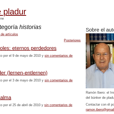
 pladur
mne
ategoría
historias
Sobre el aut
 de artículos
Posteriores
oles: eternos perdedores
to por el 9 de mayo de 2010 y
sin comentarios de
r (lernen-entlernen)
to por el 3 de mayo de 2010 y
sin comentarios de
Ramón Ibero: el In
 alma
del búnker de pladu
Contactar con él po
to por el 25 de abril de 2010 y
sin comentarios de
ramon.ibero@gmai