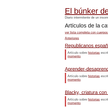
El búnker de
Diario intermitente de un inso
Artículos de la c
ver lista completa con cuerpos
Anteriores
Republicanos españ
Artículo sobre
historias
escri
momento
.
Aprender-desaprende
Artículo sobre
historias
escri
momento
.
Blacky, criatura con
Artículo sobre
historias
escri
momento
.