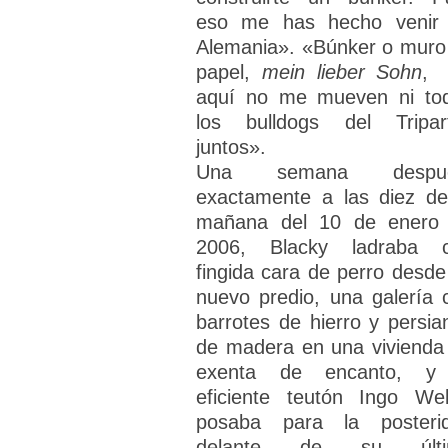
eso me has hecho venir
Alemania». «Búnker o muro
papel,
mein lieber Sohn
,
aquí no me mueven ni to
los bulldogs del Tripart
juntos».
Una semana despué
exactamente a las diez de
mañana del 10 de enero
2006, Blacky ladraba 
fingida cara de perro desde
nuevo predio, una galería 
barrotes de hierro y persia
de madera en una vivienda
exenta de encanto, y
eficiente teutón Ingo We
posaba para la posteri
delante de su últi