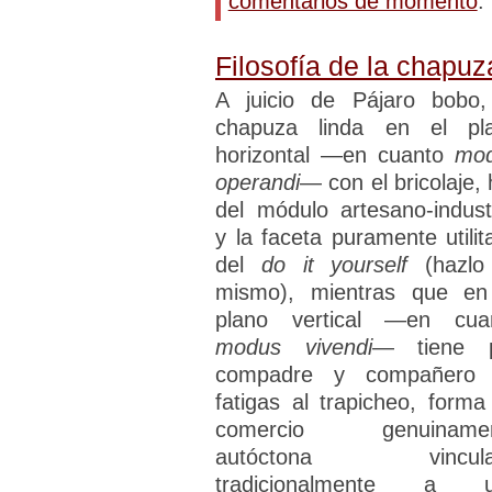
comentarios de momento
.
Filosofía de la chapuz
A juicio de Pájaro bobo,
chapuza linda en el pl
horizontal —en cuanto
mo
operandi
— con el bricolaje, 
del módulo artesano-industr
y la faceta puramente utilita
del
do it yourself
(hazlo
mismo), mientras que en
plano vertical —en cua
modus vivendi
— tiene 
compadre y compañero
fatigas al trapicheo, forma
comercio genuinamen
autóctona vincula
tradicionalmente a 