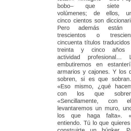
bobo– que siete m
volúmenes; de ellos, u
cinco cientos son diccionari
Pero además están l
trescientos o trescien
cincuenta títulos traducidos
treinta y cinco años
actividad profesional… 
embutiremos en estanterí
armarios y cajones. Y los 
sobren, si es que sobra
«Eso mismo, ¿qué hace
con los que sobren
«Sencillamente, con el
levantaremos un muro, un
los que haga falta». 
entiendo. Tú lo que quieres
construirte un búnker. P