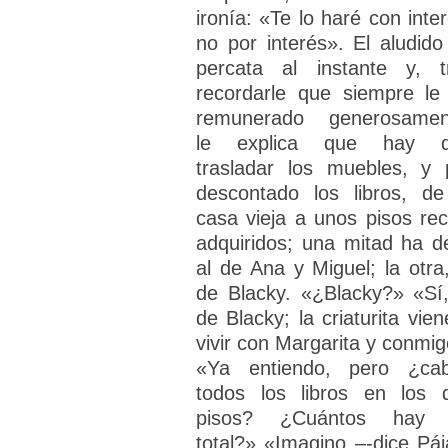
ironía: «Te lo haré con inter
no por interés». El aludido
percata al instante y, t
recordarle que siempre le
remunerado generosamen
le explica que hay 
trasladar los muebles, y 
descontado los libros, de
casa vieja a unos pisos rec
adquiridos; una mitad ha de
al de Ana y Miguel; la otra,
de Blacky. «¿Blacky?» «Sí,
de Blacky; la criaturita vien
vivir con Margarita y conmig
«Ya entiendo, pero ¿ca
todos los libros en los 
pisos? ¿Cuántos hay
total?» «Imagino –-dice Páj