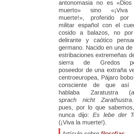
antonomasia no es «Dios
muerto» sino «¡Viva
muerte!», proferido por
militar español con el cue
cosido a balazos, no por
delirante y caótico pensa
germano. Nacido en una de 
estribaciones extremeñas de
sierra de Gredos pe
poseedor de una extraña v
centroeuropea, Pájaro bobo
consciente de que así
hablaba Zaratustra (
a
sprach nicht Zarathustr
pues, por lo que sabemos,
nunca dijo:
Es lebe der T
(¡Viva la muerte!).
Artículo sobre
filosofías