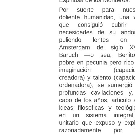
Espinosa de los Monteros.
Por suerte para nues
doliente humanidad, una 
que consiguió cubrir 
necesidades de su ando
puliendo lentes en 
Amsterdam del siglo XV
Baruch —o sea, Benit
pobre en pecunia pero rico
imaginación (capaci
creadora) y talento (capaci
ordenadora), se sumergió
profundas cavilaciones y,
cabo de los años, articuló 
ideas filosoficas y teológi
en un sistema integra
unitario que expuso y expl
razonadamente por v