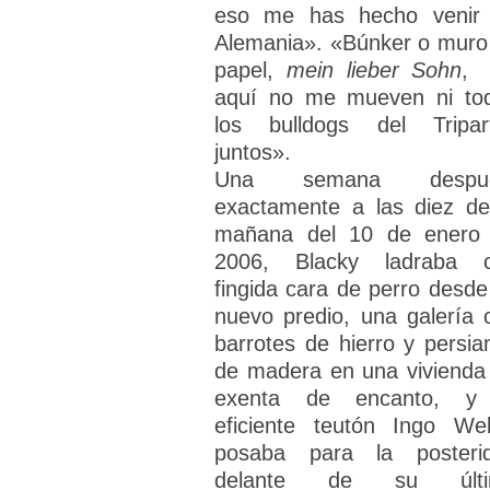
eso me has hecho venir
Alemania». «Búnker o muro
papel,
mein lieber Sohn
,
aquí no me mueven ni to
los bulldogs del Tripart
juntos».
Una semana despué
exactamente a las diez de
mañana del 10 de enero
2006, Blacky ladraba 
fingida cara de perro desde
nuevo predio, una galería 
barrotes de hierro y persia
de madera en una vivienda
exenta de encanto, y
eficiente teutón Ingo We
posaba para la posteri
delante de su últi