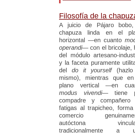
Filosofía de la chapuz
A juicio de Pájaro bobo,
chapuza linda en el pl
horizontal —en cuanto
mo
operandi
— con el bricolaje, 
del módulo artesano-industr
y la faceta puramente utilita
del
do it yourself
(hazlo
mismo), mientras que en
plano vertical —en cua
modus vivendi
— tiene 
compadre y compañero
fatigas al trapicheo, forma
comercio genuinamen
autóctona vincula
tradicionalmente a 