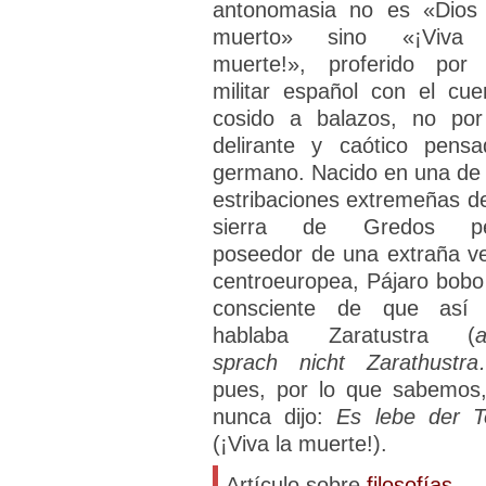
antonomasia no es «Dios
muerto» sino «¡Viva
muerte!», proferido por
militar español con el cue
cosido a balazos, no por
delirante y caótico pensa
germano. Nacido en una de 
estribaciones extremeñas de
sierra de Gredos pe
poseedor de una extraña v
centroeuropea, Pájaro bobo
consciente de que así
hablaba Zaratustra (
a
sprach nicht Zarathustr
pues, por lo que sabemos,
nunca dijo:
Es lebe der T
(¡Viva la muerte!).
Artículo sobre
filosofías