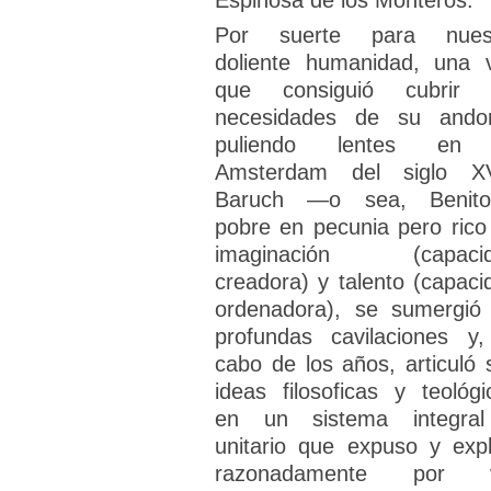
Espinosa de los Monteros.
Por suerte para nues
doliente humanidad, una 
que consiguió cubrir 
necesidades de su ando
puliendo lentes en 
Amsterdam del siglo XV
Baruch —o sea, Benit
pobre en pecunia pero rico
imaginación (capaci
creadora) y talento (capaci
ordenadora), se sumergió
profundas cavilaciones y,
cabo de los años, articuló 
ideas filosoficas y teológi
en un sistema integra
unitario que expuso y expl
razonadamente por v