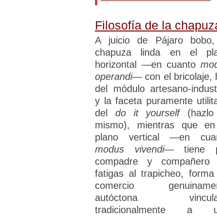
Filosofía de la chapuz
A juicio de Pájaro bobo,
chapuza linda en el pl
horizontal —en cuanto
mo
operandi
— con el bricolaje, 
del módulo artesano-industr
y la faceta puramente utilita
del
do it yourself
(hazlo
mismo), mientras que en
plano vertical —en cua
modus vivendi
— tiene 
compadre y compañero
fatigas al trapicheo, forma
comercio genuinamen
autóctona vincula
tradicionalmente a 