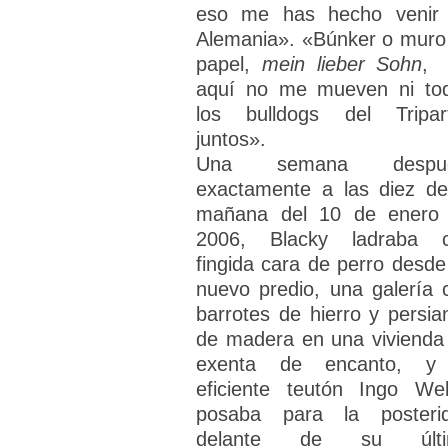
eso me has hecho venir
Alemania». «Búnker o muro
papel,
mein lieber Sohn
,
aquí no me mueven ni to
los bulldogs del Tripart
juntos».
Una semana despué
exactamente a las diez de
mañana del 10 de enero
2006, Blacky ladraba 
fingida cara de perro desde
nuevo predio, una galería 
barrotes de hierro y persia
de madera en una vivienda
exenta de encanto, y
eficiente teutón Ingo We
posaba para la posteri
delante de su últi